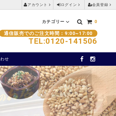
アカウント
ログイン
会員登録
カテゴリー
0
通信販売でのご注文時間：9:00~17:00
TEL:0120-141506
ごまのお菓子
～2000円
合わせ