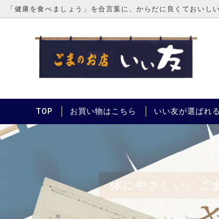
「健康を食べましょう」を合言葉に、からだに良くておいし
ごま
ごま
その他人気商品
ギフ
TOP
お買い物はこちら
いい友が選ばれ
～3000円
300