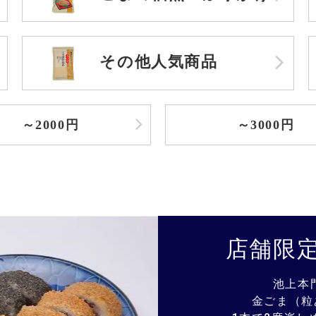
その他人気商品
～2000円
～3000円
店舗限
池上本門
金ごま（粒