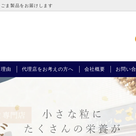
いごま製品をお届けします
の佃煮・ふりかけ
調味料
ト（袋・化粧箱）
～1000円
る理由
代理店をお考えの方へ
会社概要
お問い
1円～