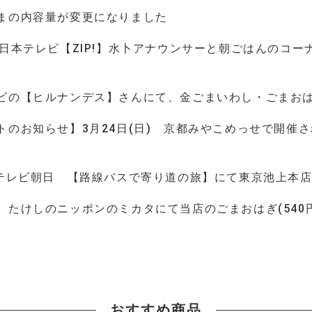
まの内容量が変更になりました
 日本テレビ【ZIP!】水卜アナウンサーと朝ごはんのコ
ビの【ヒルナンデス】さんにて、金ごまいわし・ごまお
トのお知らせ】3月24日(日) 京都みやこめっせで開催
。
日テレビ朝日 【路線バスで寄り道の旅】にて東京池上本
 たけしのニッポンのミカタにて当店のごまおはぎ(540
おすすめ商品