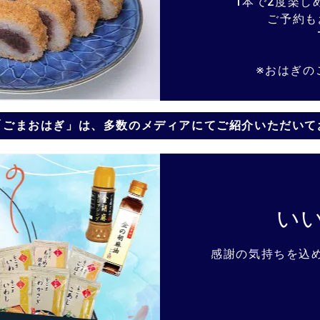
1本で2度楽し
ご予約も
※おはぎの
「ごまおはぎ」は、
多数のメディアにてご紹介いただいて
い
感謝の気持ちを込